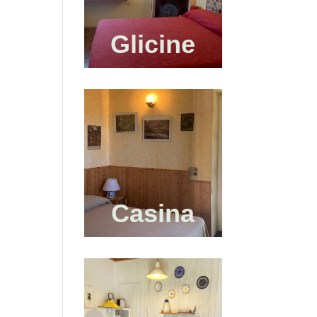
Glicine
Casina