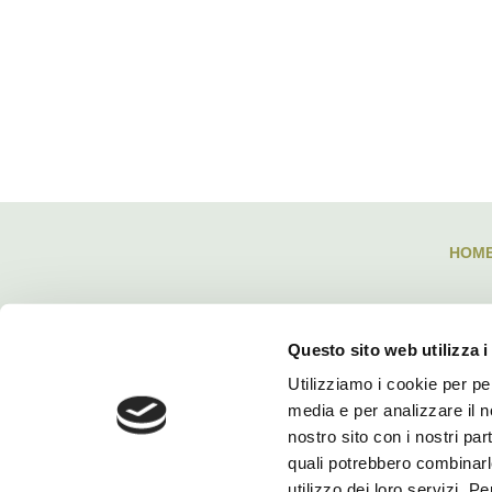
HOM
Questo sito web utilizza i
Utilizziamo i cookie per pe
media e per analizzare il no
nostro sito con i nostri par
quali potrebbero combinarl
utilizzo dei loro servizi. P