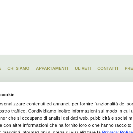
E
CHI SIAMO
APPARTAMENTI
ULIVETI
CONTATTI
PR
 cookie
rsonalizzare contenuti ed annunci, per fornire funzionalità dei soc
Azienda Agricola e AGRITURISMO “LA CROSA”
stro traffico. Condividiamo inoltre informazioni sul modo in cui ut
tner che si occupano di analisi dei dati web, pubblicità e social m
Via Crosa, n. 10 | 17032 VENDONE (SV)
e con altre informazioni che ha fornito loro o che hanno raccolto
Tel.
333. 60 12 380
er maggiori informazioni si prega di visualizzare la
Privacy Polic