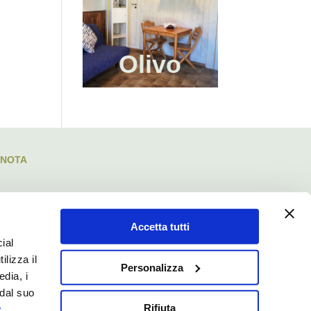
Olivo
ENOTA
Accetta tutti
ial
ilizza il
Personalizza
edia, i
 dal suo
Rifiuta
y
.