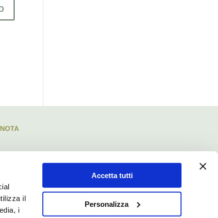
ENOTA
Accetta tutti
ial
ilizza il
Personalizza
edia, i