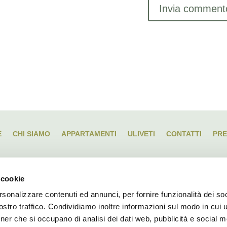
E
CHI SIAMO
APPARTAMENTI
ULIVETI
CONTATTI
PR
 cookie
rsonalizzare contenuti ed annunci, per fornire funzionalità dei soc
Azienda Agricola e AGRITURISMO “LA CROSA”
stro traffico. Condividiamo inoltre informazioni sul modo in cui ut
tner che si occupano di analisi dei dati web, pubblicità e social m
Via Crosa, n. 10 | 17032 VENDONE (SV)