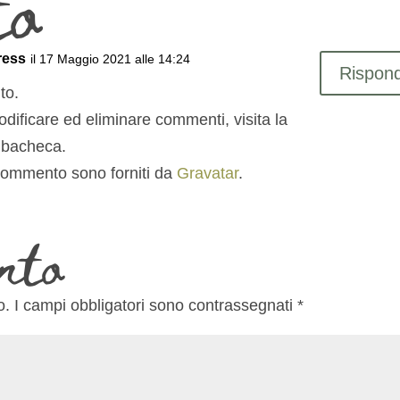
to
ress
il 17 Maggio 2021 alle 14:24
Rispond
to.
dificare ed eliminare commenti, visita la
 bacheca.
n commento sono forniti da
Gravatar
.
nto
o.
I campi obbligatori sono contrassegnati
*