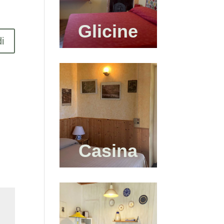
Glicine
i
Casina