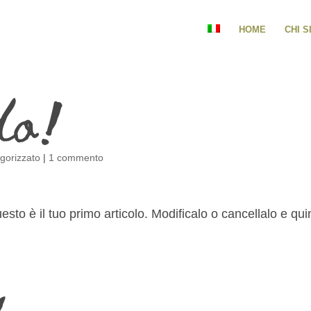
HOME
CHI 
do!
gorizzato
|
1 commento
to è il tuo primo articolo. Modificalo o cancellalo e qui