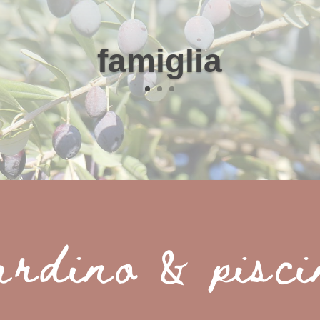
famiglia
ardino & pisc