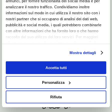
annunci, per fornire funzionalità dei social media e per
1 camere da letto, 3 posti letto;
analizzare il nostro traffico. Condividiamo inoltre
informazioni sul modo in cui utilizza il nostro sito con i
nostri partner che si occupano di analisi dei dati web,
pubblicità e social media, i quali potrebbero combinarle
con altre informazioni che ha fornito loro o che hanno
1 letto matrimoniale
raccolto dal suo utilizzo dei loro servizi. Per maggiori
informazioni si prega di visualizzare la
Privacy Policy
.
Mostra dettagli
1 letto singolo
Accetta tutti
VERIFICA DISPONIBILITÀ
Personalizza
olivo
Rifiuta